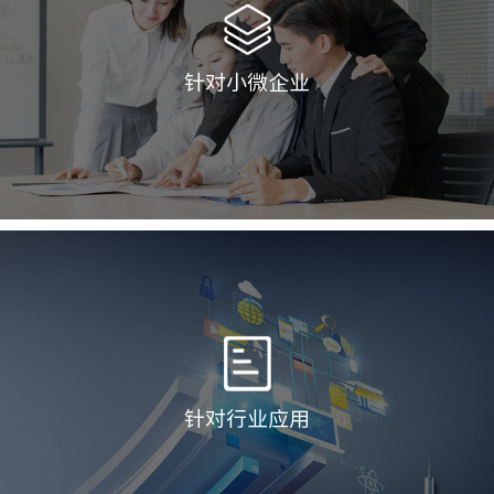
针对小微企业
T+Cloud
好会计
好生意
好业财
易代账
畅云管家
针对行业应用
杰创自主研发产品-食品行业解决方案（MES）