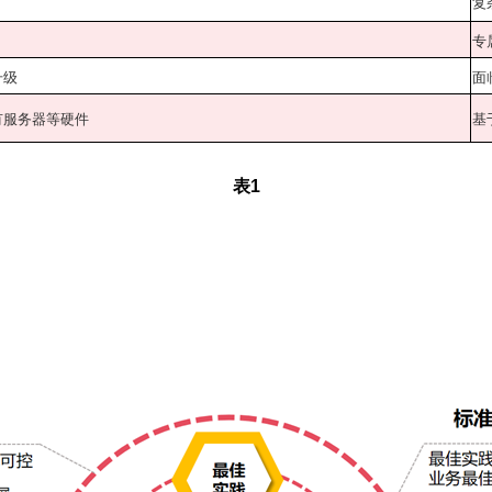
复
专
升级
面
有服务器等硬件
基
表1